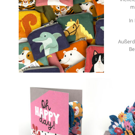
ma
In
Außerde
Be